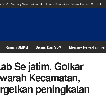
an SDM
Mercury News-Tainment
Rumah Komunitas
Visual Radio
Contact
Rumah UMKM
Bisnis Dan SDM
Mercury News-Tainmen
ab Se jatim, Golkar
awarah Kecamatan,
ergetkan peningkatan