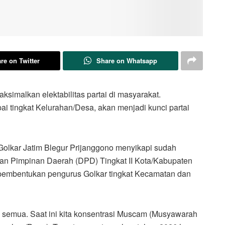
re on Twitter
Share on Whatsapp
simalkan elektabilitas partai di masyarakat.
 tingkat Kelurahan/Desa, akan menjadi kunci partai
Golkar Jatim Blegur Prijanggono menyikapi sudah
n Pimpinan Daerah (DPD) Tingkat II Kota/Kabupaten
n pembentukan pengurus Golkar tingkat Kecamatan dan
s semua. Saat ini kita konsentrasi Muscam (Musyawarah