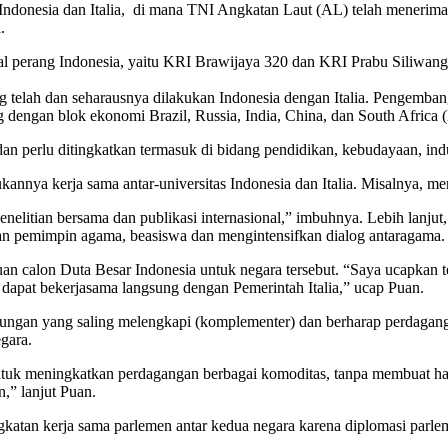
ndonesia dan Italia, di mana TNI Angkatan Laut (AL) telah menerima du
.
 perang Indonesia, yaitu KRI Brawijaya 320 dan KRI Prabu Siliwangi 321
telah dan seharausnya dilakukan Indonesia dengan Italia. Pengembanga
ng dengan blok ekonomi Brazil, Russia, India, China, dan South Africa
an perlu ditingkatkan termasuk di bidang pendidikan, kebudayaan, indu
nya kerja sama antar-universitas Indonesia dan Italia. Misalnya, m
elitian bersama dan publikasi internasional,” imbuhnya. Lebih lanjut,
ran pemimpin agama, beasiswa dan mengintensifkan dialog antaragama.
gajuan calon Duta Besar Indonesia untuk negara tersebut. “Saya ucapkan 
 dapat bekerjasama langsung dengan Pemerintah Italia,” ucap Puan.
ngan yang saling melengkapi (komplementer) dan berharap perdagangan
gara.
 untuk meningkatkan perdagangan berbagai komoditas, tanpa membuat 
n,” lanjut Puan.
katan kerja sama parlemen antar kedua negara karena diplomasi parlem