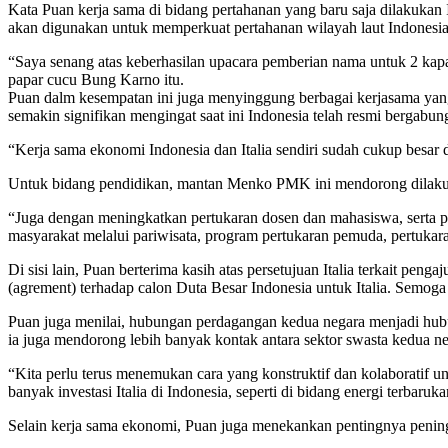
Kata Puan kerja sama di bidang pertahanan yang baru saja dilakukan I
akan digunakan untuk memperkuat pertahanan wilayah laut Indonesia
“Saya senang atas keberhasilan upacara pemberian nama untuk 2 kapal
papar cucu Bung Karno itu.
Puan dalm kesempatan ini juga menyinggung berbagai kerjasama yang 
semakin signifikan mengingat saat ini Indonesia telah resmi bergabu
“Kerja sama ekonomi Indonesia dan Italia sendiri sudah cukup besar d
Untuk bidang pendidikan, mantan Menko PMK ini mendorong dilakukan
“Juga dengan meningkatkan pertukaran dosen dan mahasiswa, serta pen
masyarakat melalui pariwisata, program pertukaran pemuda, pertuka
Di sisi lain, Puan berterima kasih atas persetujuan Italia terkait pen
(agrement) terhadap calon Duta Besar Indonesia untuk Italia. Semoga
Puan juga menilai, hubungan perdagangan kedua negara menjadi hubu
ia juga mendorong lebih banyak kontak antara sektor swasta kedua ne
“Kita perlu terus menemukan cara yang konstruktif dan kolaboratif
banyak investasi Italia di Indonesia, seperti di bidang energi terbaruka
Selain kerja sama ekonomi, Puan juga menekankan pentingnya pening