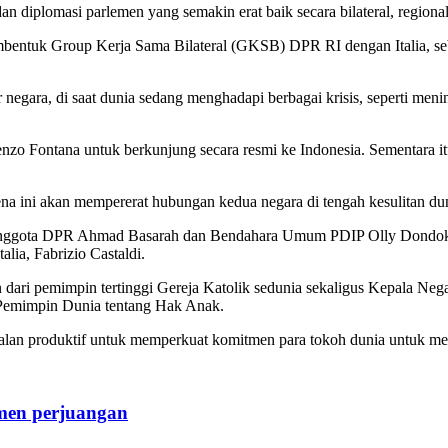
iplomasi parlemen yang semakin erat baik secara bilateral, regional,
embentuk Group Kerja Sama Bilateral (GKSB) DPR RI dengan Italia, 
egara, di saat dunia sedang menghadapi berbagai krisis, seperti menin
nzo Fontana untuk berkunjung secara resmi ke Indonesia. Sementara 
a ini akan mempererat hubungan kedua negara di tengah kesulitan dun
 Anggota DPR Ahmad Basarah dan Bendahara Umum PDIP Olly Dondo
alia, Fabrizio Castaldi.
dari pemimpin tertinggi Gereja Katolik sedunia sekaligus Kepala Neg
 Pemimpin Dunia tentang Hak Anak.
rjalan produktif untuk memperkuat komitmen para tokoh dunia untuk 
men perjuangan