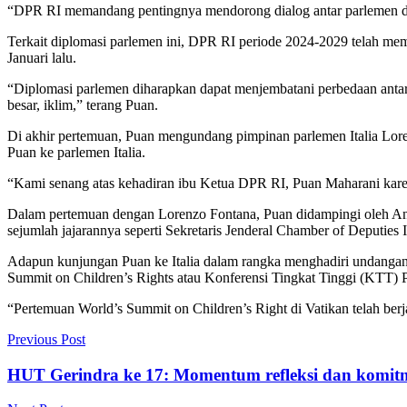
“DPR RI memandang pentingnya mendorong dialog antar parlemen dan d
Terkait diplomasi parlemen ini, DPR RI periode 2024-2029 telah m
Januari lalu.
“Diplomasi parlemen diharapkan dapat menjembatani perbedaan antar n
besar, iklim,” terang Puan.
Di akhir pertemuan, Puan mengundang pimpinan parlemen Italia Lore
Puan ke parlemen Italia.
“Kami senang atas kehadiran ibu Ketua DPR RI, Puan Maharani karen
Dalam pertemuan dengan Lorenzo Fontana, Puan didampingi oleh
sejumlah jajarannya seperti Sekretaris Jenderal Chamber of Deputies It
Adapun kunjungan Puan ke Italia dalam rangka menghadiri undangan 
Summit on Children’s Rights atau Konferensi Tingkat Tinggi (KTT)
“Pertemuan World’s Summit on Children’s Right di Vatikan telah be
Previous Post
HUT Gerindra ke 17: Momentum refleksi dan komit