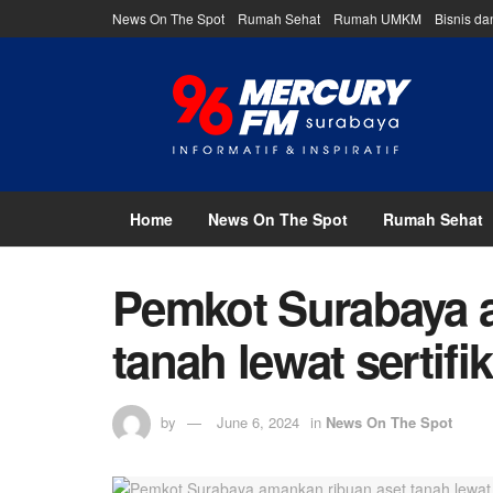
News On The Spot
Rumah Sehat
Rumah UMKM
Bisnis d
Home
News On The Spot
Rumah Sehat
Pemkot Surabaya 
tanah lewat sertifi
by
June 6, 2024
in
News On The Spot