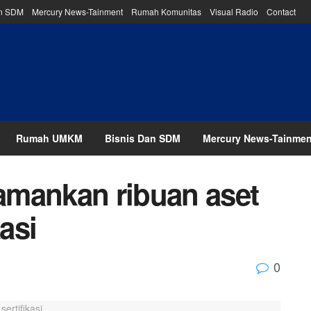
an SDM
Mercury News-Tainment
Rumah Komunitas
Visual Radio
Contact
Rumah UMKM
Bisnis Dan SDM
Mercury News-Tainmen
amankan ribuan aset
kasi
0