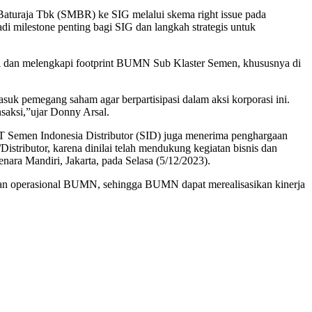
 Baturaja Tbk (SMBR) ke SIG melalui skema right issue pada
di milestone penting bagi SIG dan langkah strategis untuk
si dan melengkapi footprint BUMN Sub Klaster Semen, khususnya di
suk pemegang saham agar berpartisipasi dalam aksi korporasi ini.
nsaksi,”ujar Donny Arsal.
PT Semen Indonesia Distributor (SID) juga menerima penghargaan
ributor, karena dinilai telah mendukung kegiatan bisnis dan
nara Mandiri, Jakarta, pada Selasa (5/12/2023).
an operasional BUMN, sehingga BUMN dapat merealisasikan kinerja