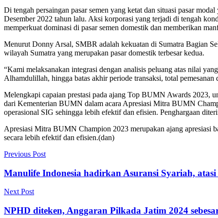
Di tengah persaingan pasar semen yang ketat dan situasi pasar mod
Desember 2022 tahun lalu. Aksi korporasi yang terjadi di tengah kon
memperkuat dominasi di pasar semen domestik dan memberikan manfa
Menurut Donny Arsal, SMBR adalah kekuatan di Sumatra Bagian Sela
wilayah Sumatra yang merupakan pasar domestik terbesar kedua.
“Kami melaksanakan integrasi dengan analisis peluang atas nilai yan
Alhamdulillah, hingga batas akhir periode transaksi, total pemesana
Melengkapi capaian prestasi pada ajang Top BUMN Awards 2023, unit
dari Kementerian BUMN dalam acara Apresiasi Mitra BUMN Champion 
operasional SIG sehingga lebih efektif dan efisien. Penghargaan dit
Apresiasi Mitra BUMN Champion 2023 merupakan ajang apresiasi ba
secara lebih efektif dan efisien.(dan)
Previous Post
Manulife Indonesia hadirkan Asuransi Syariah, atasi
Next Post
NPHD diteken, Anggaran Pilkada Jatim 2024 sebesar