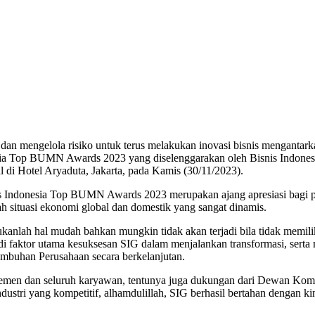
an mengelola risiko untuk terus melakukan inovasi bisnis mengantar
ia Top BUMN Awards 2023 yang diselenggarakan oleh Bisnis Indonesia
di Hotel Aryaduta, Jakarta, pada Kamis (30/11/2023).
nis Indonesia Top BUMN Awards 2023 merupakan ajang apresiasi bagi 
ngah situasi ekonomi global dan domestik yang sangat dinamis.
kanlah hal mudah bahkan mungkin tidak akan terjadi bila tidak memil
adi faktor utama kesuksesan SIG dalam menjalankan transformasi, serta
mbuhan Perusahaan secara berkelanjutan.
ajemen dan seluruh karyawan, tentunya juga dukungan dari Dewan Ko
dustri yang kompetitif, alhamdulillah, SIG berhasil bertahan dengan 