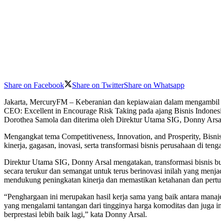
Share on Facebook
Share on Twitter
Share on Whatsapp
Jakarta, MercuryFM – Keberanian dan kepiawaian dalam mengambil d
CEO: Excellent in Encourage Risk Taking pada ajang Bisnis Indones
Dorothea Samola dan diterima oleh Direktur Utama SIG, Donny Arsal 
Mengangkat tema Competitiveness, Innovation, and Prosperity, Bis
kinerja, gagasan, inovasi, serta transformasi bisnis perusahaan di te
Direktur Utama SIG, Donny Arsal mengatakan, transformasi bisnis bu
secara terukur dan semangat untuk terus berinovasi inilah yang menj
mendukung peningkatan kinerja dan memastikan ketahanan dan pertu
“Penghargaan ini merupakan hasil kerja sama yang baik antara man
yang mengalami tantangan dari tingginya harga komoditas dan juga in
berprestasi lebih baik lagi,” kata Donny Arsal.