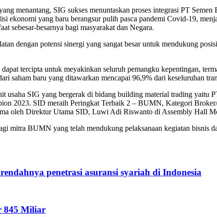
al yang menantang, SIG sukses menuntaskan proses integrasi PT Semen
disi ekonomi yang baru berangsur pulih pasca pandemi Covid-19, menja
at sebesar-besarnya bagi masyarakat dan Negara.
tan dengan potensi sinergi yang sangat besar untuk mendukung posi
g dapat tercipta untuk meyakinkan seluruh pemangku kepentingan, terma
n dari saham baru yang ditawarkan mencapai 96,9% dari keseluruhan tra
 usaha SIG yang bergerak di bidang building material trading yaitu 
2023. SID meraih Peringkat Terbaik 2 – BUMN, Kategori Broker/Dist
erima oleh Direktur Utama SID, Luwi Adi Riswanto di Assembly Hall Me
gi mitra BUMN yang telah mendukung pelaksanaan kegiatan bisnis d
 rendahnya penetrasi asuransi syariah di Indonesia
 845 Miliar