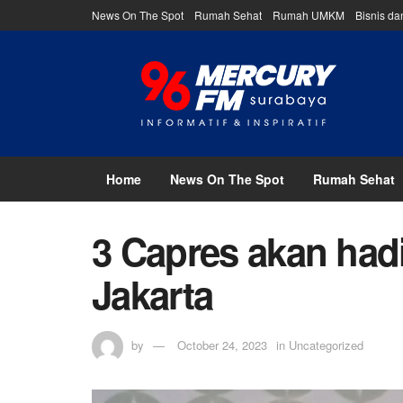
News On The Spot
Rumah Sehat
Rumah UMKM
Bisnis d
Home
News On The Spot
Rumah Sehat
3 Capres akan hadi
Jakarta
by
October 24, 2023
in
Uncategorized