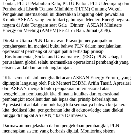
Lontar, PLTU Pelabuhan Ratu, PLTU Paiton, PLTU Jeranjang dan
Pembangkit Listrik Tenaga Minihidro (PLTM) Gunung Wugul.
Pengakuan internasional ini diserahkan langsung oleh pewakilan
Komite ASEAN yang terdiri dari gabungan Menteri Energi negara-
negara di Asia Tenggara saat Gala _Dinner_ ASEAN Ministers
Energy on Meeting (AMEM) ke-41 di Bali, Jumat (25/8).
Direktur Utama PLN Darmawan Prasodjo menyampaikan
penghargaan ini menjadi bukti bahwa PLN dalam menjalankan
operasional pembangkit sangat patuh terhadap prinsip
_Environmental, Social and Governance_ (ESG). PLN sebagai
perusahaan global selalu memastikan operasional pembangkit yang
efisien, andal dan ramah lingkungan.
“Kita semua di sini menghadiri acara ASEAN Energy Forum_ yang
dipimpin langsung oleh Pak Menteri ESDM, Arifin Tasrif. Apresiasi
dari ASEAN menjadi bukti pengakuan internasional atas
pengelolaan pembangkit kita di mana kualitas dari operasional
pembangkit excellent dan tak lepas dari prinsip keberlanjutan.
Apresiasi ini adalah cambuk bagi kita semuanya bahwa kerja keras
kita, dedikasi kita, pengorbanan kita di acknowledge atau diakui
hingga di tingkat ASEAN,” kata Darmawan.
Darmawan menjelaskan dalam pengelolaan pembangkit, PLN
menerapkan sistem yang berbasis digital. Monitoring sistem