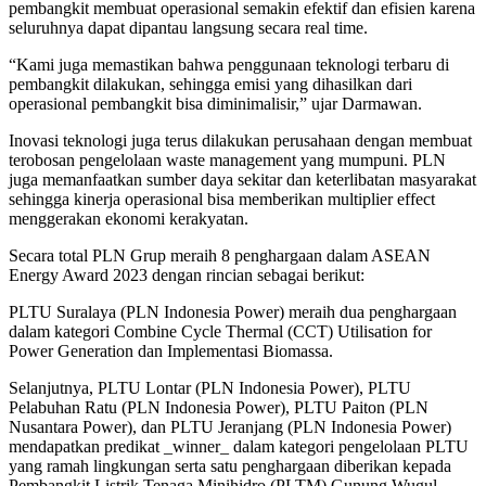
pembangkit membuat operasional semakin efektif dan efisien karena
seluruhnya dapat dipantau langsung secara real time.
“Kami juga memastikan bahwa penggunaan teknologi terbaru di
pembangkit dilakukan, sehingga emisi yang dihasilkan dari
operasional pembangkit bisa diminimalisir,” ujar Darmawan.
Inovasi teknologi juga terus dilakukan perusahaan dengan membuat
terobosan pengelolaan waste management yang mumpuni. PLN
juga memanfaatkan sumber daya sekitar dan keterlibatan masyarakat
sehingga kinerja operasional bisa memberikan multiplier effect
menggerakan ekonomi kerakyatan.
Secara total PLN Grup meraih 8 penghargaan dalam ASEAN
Energy Award 2023 dengan rincian sebagai berikut:
PLTU Suralaya (PLN Indonesia Power) meraih dua penghargaan
dalam kategori Combine Cycle Thermal (CCT) Utilisation for
Power Generation dan Implementasi Biomassa.
Selanjutnya, PLTU Lontar (PLN Indonesia Power), PLTU
Pelabuhan Ratu (PLN Indonesia Power), PLTU Paiton (PLN
Nusantara Power), dan PLTU Jeranjang (PLN Indonesia Power)
mendapatkan predikat _winner_ dalam kategori pengelolaan PLTU
yang ramah lingkungan serta satu penghargaan diberikan kepada
Pembangkit Listrik Tenaga Minihidro (PLTM) Gunung Wugul