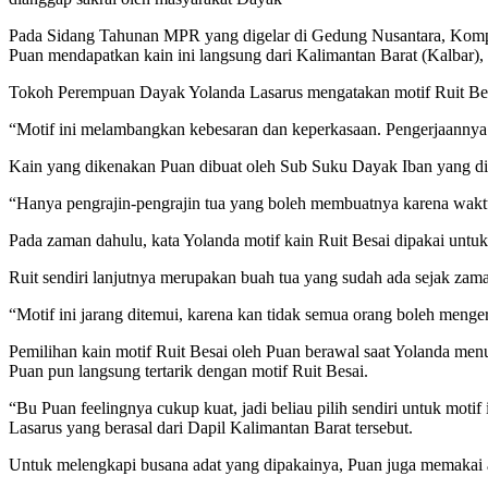
Pada Sidang Tahunan MPR yang digelar di Gedung Nusantara, Kompl
Puan mendapatkan kain ini langsung dari Kalimantan Barat (Kalbar)
Tokoh Perempuan Dayak Yolanda Lasarus mengatakan motif Ruit Bes
“Motif ini melambangkan kebesaran dan keperkasaan. Pengerjaannya 
Kain yang dikenakan Puan dibuat oleh Sub Suku Dayak Iban yang dik
“Hanya pengrajin-pengrajin tua yang boleh membuatnya karena waktu d
Pada zaman dahulu, kata Yolanda motif kain Ruit Besai dipakai unt
Ruit sendiri lanjutnya merupakan buah tua yang sudah ada sejak zam
“Motif ini jarang ditemui, karena kan tidak semua orang boleh menge
Pemilihan kain motif Ruit Besai oleh Puan berawal saat Yolanda me
Puan pun langsung tertarik dengan motif Ruit Besai.
“Bu Puan feelingnya cukup kuat, jadi beliau pilih sendiri untuk moti
Lasarus yang berasal dari Dapil Kalimantan Barat tersebut.
Untuk melengkapi busana adat yang dipakainya, Puan juga memakai