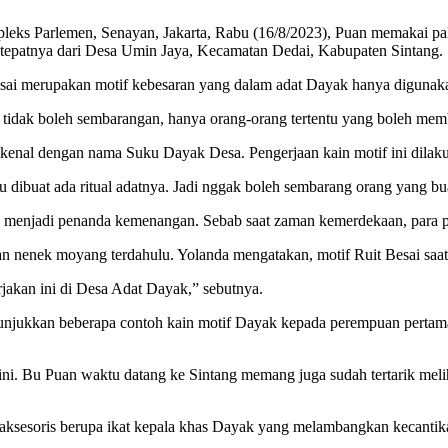
eks Parlemen, Senayan, Jakarta, Rabu (16/8/2023), Puan memakai pa
, tepatnya dari Desa Umin Jaya, Kecamatan Dedai, Kabupaten Sintang.
ai merupakan motif kebesaran yang dalam adat Dayak hanya digunakan
tidak boleh sembarangan, hanya orang-orang tertentu yang boleh memb
enal dengan nama Suku Dayak Desa. Pengerjaan kain motif ini dilakuk
ibuat ada ritual adatnya. Jadi nggak boleh sembarang orang yang buat
uk menjadi penanda kemenangan. Sebab saat zaman kemerdekaan, para 
an nenek moyang terdahulu. Yolanda mengatakan, motif Ruit Besai saat 
rjakan ini di Desa Adat Dayak,” sebutnya.
nunjukkan beberapa contoh kain motif Dayak kepada perempuan pertam
f ini. Bu Puan waktu datang ke Sintang memang juga sudah tertarik melih
 aksesoris berupa ikat kepala khas Dayak yang melambangkan kecant