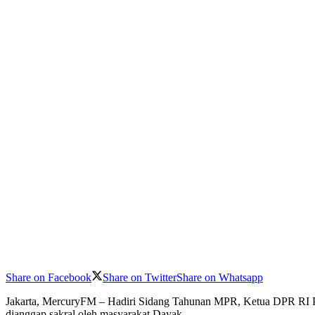
Share on Facebook
Share on Twitter
Share on Whatsapp
Jakarta, MercuryFM – Hadiri Sidang Tahunan MPR, Ketua DPR RI Pu
dianggap sakral oleh masyarakat Dayak