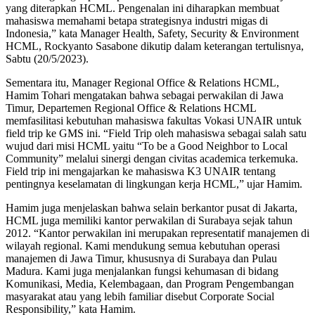
yang diterapkan HCML. Pengenalan ini diharapkan membuat
mahasiswa memahami betapa strategisnya industri migas di
Indonesia,” kata Manager Health, Safety, Security & Environment
HCML, Rockyanto Sasabone dikutip dalam keterangan tertulisnya,
Sabtu (20/5/2023).
Sementara itu, Manager Regional Office & Relations HCML,
Hamim Tohari mengatakan bahwa sebagai perwakilan di Jawa
Timur, Departemen Regional Office & Relations HCML
memfasilitasi kebutuhan mahasiswa fakultas Vokasi UNAIR untuk
field trip ke GMS ini. “Field Trip oleh mahasiswa sebagai salah satu
wujud dari misi HCML yaitu “To be a Good Neighbor to Local
Community” melalui sinergi dengan civitas academica terkemuka.
Field trip ini mengajarkan ke mahasiswa K3 UNAIR tentang
pentingnya keselamatan di lingkungan kerja HCML,” ujar Hamim.
Hamim juga menjelaskan bahwa selain berkantor pusat di Jakarta,
HCML juga memiliki kantor perwakilan di Surabaya sejak tahun
2012. “Kantor perwakilan ini merupakan representatif manajemen di
wilayah regional. Kami mendukung semua kebutuhan operasi
manajemen di Jawa Timur, khususnya di Surabaya dan Pulau
Madura. Kami juga menjalankan fungsi kehumasan di bidang
Komunikasi, Media, Kelembagaan, dan Program Pengembangan
masyarakat atau yang lebih familiar disebut Corporate Social
Responsibility,” kata Hamim.