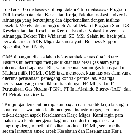
Total ada 105 mahasiswa, dibagi dalam 4 trip mahasiswa Program
DIII Keselamatan dan Kesehatan Kerja, Fakultas Vokasi Universitas
Airlangga yang berkunjung dan diperkenalkan dengan fasilitas
tersebut. Mereka didampingi oleh Wakil Dekan I Program Studi D3
Keselamatan dan Kesehatan Kerja – Fakultas Vokasi Universitas
Airlangga, Doktor Tika Widiastuti, SE. MSi. Selain itu, hadir pula
perwakilan dari SKK Migas Jabanusa yaitu Business Support
Specialist, Amni Nadya.
GMS dibangun di atas lahan bekas tambak seluas dua hektare.
Fasilitas ini berfungsi mengukur kuantitas besar gas alam yang
diterima dari Lapangan BD, yakni sebuah sumur gas lepas pantai
Madura milik HCML. GMS juga mengecek kuantitas gas alam yang
diterima perusahaan pemegang kontrak pembelian. Ada tiga
perusahaan yang memiliki kontrak dengan HCML, yakni PT
Perusahaan Gas Negara (PGN), PT Inti Alasindo Energy (IAE), dan
PT Petrokimia Gresik.
“Kunjungan tersebut merupakan bagian dari praktik kerja lapangan
para mahasiswa untuk lebih mengenal industri migas, terutama
terkait dengan aspek Keselamatan Kerja Migas. Kami ingin para
mahasiswa lebih mengenal bagaimana industri migas secara
langsung dengan melihat fasilitas produksi HCML, serta melihat
secara langsung aspek-aspek Kesehatan dan Keselamatan Kerja