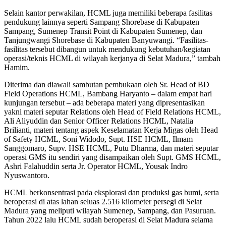
Selain kantor perwakilan, HCML juga memiliki beberapa fasilitas
pendukung lainnya seperti Sampang Shorebase di Kabupaten
Sampang, Sumenep Transit Point di Kabupaten Sumenep, dan
Tanjungwangi Shorebase di Kabupaten Banyuwangi. “Fasilitas-
fasilitas tersebut dibangun untuk mendukung kebutuhan/kegiatan
operasi/teknis HCML di wilayah kerjanya di Selat Madura,” tambah
Hamim.
Diterima dan diawali sambutan pembukaan oleh Sr. Head of BD
Field Operations HCML, Bambang Haryanto – dalam empat hari
kunjungan tersebut – ada beberapa materi yang dipresentasikan
yakni materi seputar Relations oleh Head of Field Relations HCML,
Ali Aliyuddin dan Senior Officer Relations HCML, Natalia
Brilianti, materi tentang aspek Keselamatan Kerja Migas oleh Head
of Safety HCML, Soni Widodo, Supt. HSE HCML, Ilmam
Sanggomaro, Supv. HSE HCML, Putu Dharma, dan materi seputar
operasi GMS itu sendiri yang disampaikan oleh Supt. GMS HCML,
Ashri Falahuddin serta Jr. Operator HCML, Yousak Indro
Nyuswantoro.
HCML berkonsentrasi pada eksplorasi dan produksi gas bumi, serta
beroperasi di atas lahan seluas 2.516 kilometer persegi di Selat
Madura yang meliputi wilayah Sumenep, Sampang, dan Pasuruan.
Tahun 2022 lalu HCML sudah beroperasi di Selat Madura selama