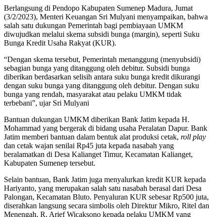
Berlangsung di Pendopo Kabupaten Sumenep Madura, Jumat
(3/2/2023), Menteri Keuangan Sri Mulyani menyampaikan, bahwa
salah satu dukungan Pemerintah bagi pembiayaan UMKM
diwujudkan melalui skema subsidi bunga (margin), seperti Suku
Bunga Kredit Usaha Rakyat (KUR).
“Dengan skema tersebut, Pemerintah menanggung (menyubsidi)
sebagian bunga yang ditanggung oleh debitur. Subsidi bunga
diberikan berdasarkan selisih antara suku bunga kredit dikurangi
dengan suku bunga yang ditanggung oleh debitur. Dengan suku
bunga yang rendah, masyarakat atau pelaku UMKM tidak
terbebani”, ujar Sri Mulyani
Bantuan dukungan UMKM diberikan Bank Jatim kepada H.
Mohammad yang bergerak di bidang usaha Peralatan Dapur. Bank
Jatim memberi bantuan dalam bentuk alat produksi cetak,
roll play
dan cetak wajan senilai Rp45 juta kepada nasabah yang
beralamatkan di Desa Kalianget Timur, Kecamatan Kalianget,
Kabupaten Sumenep tersebut.
Selain bantuan, Bank Jatim juga menyalurkan kredit KUR kepada
Hariyanto, yang merupakan salah satu nasabah berasal dari Desa
Palongan, Kecamatan Bluto. Penyaluran KUR sebesar Rp500 juta,
diserahkan langsung secara simbolis oleh Direktur Mikro, Ritel dan
Menengah, R. Arief Wicaksono kepada pelaku UMKM yang