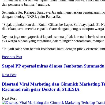
“Ini adalah tanda bahwa napiter telah memahami bahwa Pancasila buk
dan pemersatu bangsa,” urainya.
Sementara itu, Kalapas Surabaya Jayanta menegaskan pengucapan ikrar
dengan ideologi NKRI, yaitu Pancasila.
“Sejak dipindahkan dari Rutan Cikeas ke Lapas Surabaya pada 21 
diberikan, serta mereka cepat berbaur dengan petugas maupun warga b
Jayanta juga mengapresiasi kepada semua pihak karena keberhasilan d
eks warga binaan yang tergabung dalam lingkar perdamaian, maupun 
“Ini jadi salah satu bentuk kolaborasi kami dengan pihak eksternal u
Previous Post
Satpol PP operasi miras di area Jembatan Suramad
Next Post
Disertasi Viral Marketing dan Gimmick Marketing T
Rachmad raih gelar Doktor di STIESIA
Next Post