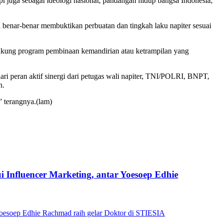
 juga sebagai ideologi nasional, pandangan hidup bangsa Indonesia,
i benar-benar membuktikan perbuatan dan tingkah laku napiter sesuai
ukung program pembinaan kemandirian atau ketrampilan yang
ri peran aktif sinergi dari petugas wali napiter, TNI/POLRI, BNPT,
n.
” terangnya.(lam)
 Influencer Marketing, antar Yoesoep Edhie