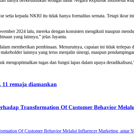
an hanya berkedudukan sebagai dasar Negara Republik Indonesia tetapi
 setia kepada NKRI itu tidak hanya formalitas semata. Tetapi ikrar in
November 2024 lalu, mereka dengan konsisten mengikuti maupun mend
inaan yang lainnya,” jelas Jayanta.
alam memberikan pembinaan. Menurutnya, capaian ini tidak terlepas da
stakeholder lainnya yang terus menjalin sinergi, maupun pendampinga
ntuk mengoptimalkan tugas dan fungsi lapas dalam upaya deradikalisasi,
u, 11 remaja diamankan
erhadap Transformation Of Customer Behavior Melalui