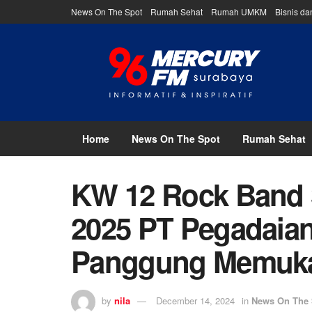
News On The Spot
Rumah Sehat
Rumah UMKM
Bisnis d
Home
News On The Spot
Rumah Sehat
KW 12 Rock Band 
2025 PT Pegadaia
Panggung Memuk
by
nila
December 14, 2024
in
News On The 