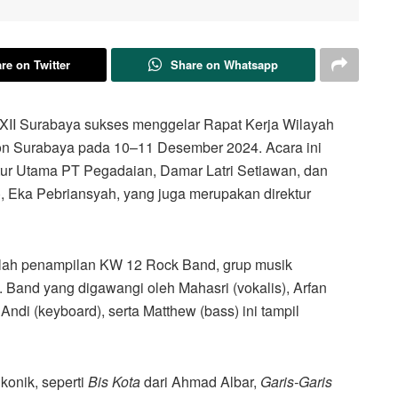
re on Twitter
Share on Whatsapp
II Surabaya sukses menggelar Rapat Kerja Wilayah
ton Surabaya pada 10–11 Desember 2024. Acara ini
ektur Utama PT Pegadaian, Damar Latri Setiawan, dan
), Eka Pebriansyah, yang juga merupakan direktur
alah penampilan KW 12 Rock Band, grup musik
Band yang digawangi oleh Mahasri (vokalis), Arfan
ndi (keyboard), serta Matthew (bass) ini tampil
onik, seperti
Bis Kota
dari Ahmad Albar,
Garis-Garis