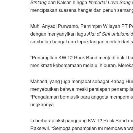
Bintang
dari Kaisar, hingga
Immortal Love Song
m
menciptakan suasana hangat dan penuh semanga
Muh. Ariyadi Purwanto, Pemimpin Wilayah PT Pe
dengan menyanyikan lagu
Aku di Sini untukmu
d
sambutan hangat dan tepuk tangan meriah dari s
“Penampilan KW 12 Rock Band menjadi bukti bahw
menikmati kebersamaan melalui hiburan. Mereka t
Mahasri, yang juga menjabat sebagai Kabag Hu
menyebutkan bahwa meski persiapan penampilan 
“Pengalaman bermusik para anggota mempermud
ungkapnya.
Ia berharap aksi panggung KW 12 Rock Band m
Rakerwil. “Semoga penampilan ini membawa wa