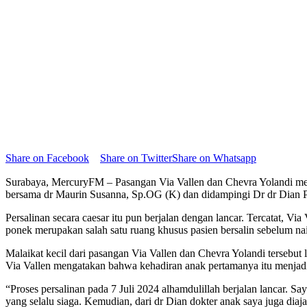
Share on Facebook
Share on Twitter
Share on Whatsapp
Surabaya, MercuryFM – Pasangan Via Vallen dan Chevra Yolandi menya
bersama dr Maurin Susanna, Sp.OG (K) dan didampingi Dr dr Dian Pra
Persalinan secara caesar itu pun berjalan dengan lancar. Tercatat, V
ponek merupakan salah satu ruang khusus pasien bersalin sebelum nai
Malaikat kecil dari pasangan Via Vallen dan Chevra Yolandi tersebut
Via Vallen mengatakan bahwa kehadiran anak pertamanya itu menjadi a
“Proses persalinan pada 7 Juli 2024 alhamdulillah berjalan lancar. Sa
yang selalu siaga. Kemudian, dari dr Dian dokter anak saya juga diaj