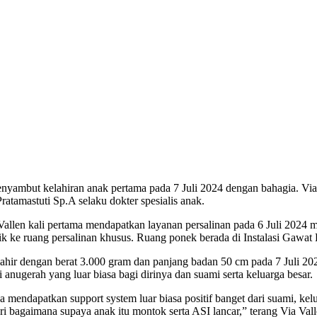
mbut kelahiran anak pertama pada 7 Juli 2024 dengan bahagia. Via Va
tamastuti Sp.A selaku dokter spesialis anak.
ia Vallen kali pertama mendapatkan layanan persalinan pada 6 Juli 2024
k ke ruang persalinan khusus. Ruang ponek berada di Instalasi Gawat 
 lahir dengan berat 3.000 gram dan panjang badan 50 cm pada 7 Juli 20
nugerah yang luar biasa bagi dirinya dan suami serta keluarga besar.
ya mendapatkan support system luar biasa positif banget dari suami, kel
ari bagaimana supaya anak itu montok serta ASI lancar,” terang Via Val