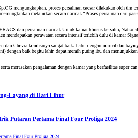
 Sp.OG mengungkapkan, proses persalinan caesar dilakukan oleh tim t
 memungkinkan melahirkan secara normal. “Proses persalinan dari pasie
 ERACS dan persalinan normal. Untuk kamar khusus bersalin, National
en mendapatkan perawatan secara intensif terlebih dulu di kamar Sign
len dan Chevra kondisinya sangat baik. Lahir dengan normal dan bayin
) dengan baik begitu lahir, dapat meraih puting ibu dan menunjukkan 
serta merasakan pengalaman dengan kamar yang berfasilitas super can
g-Layang di Hari Libur
rik Putaran Pertama Final Four Proliga 2024