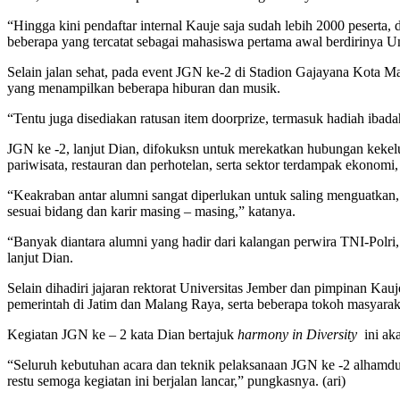
“Hingga kini pendaftar internal Kauje saja sudah lebih 2000 peserta, 
beberapa yang tercatat sebagai mahasiswa pertama awal berdirinya Un
Selain jalan sehat, pada event JGN ke-2 di Stadion Gajayana Kota M
yang menampilkan beberapa hiburan dan musik.
“Tentu juga disediakan ratusan item doorprize, termasuk hadiah ibada
JGN ke -2, lanjut Dian, difokuksn untuk merekatkan hubungan kekel
pariwisata, restauran dan perhotelan, serta sektor terdampak ekonomi, 
“Keakraban antar alumni sangat diperlukan untuk saling menguatka
sesuai bidang dan karir masing – masing,” katanya.
“Banyak diantara alumni yang hadir dari kalangan perwira TNI-Polri, p
lanjut Dian.
Selain dihadiri jajaran rektorat Universitas Jember dan pimpinan Kauj
pemerintah di Jatim dan Malang Raya, serta beberapa tokoh masyaraka
Kegiatan JGN ke – 2 kata Dian bertajuk
harmony in Diversity
ini aka
“Seluruh kebutuhan acara dan teknik pelaksanaan JGN ke -2 alhamdul
restu semoga kegiatan ini berjalan lancar,” pungkasnya. (ari)