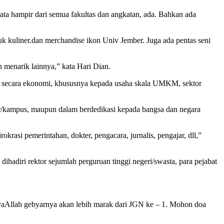
erata hampir dari semua fakultas dan angkatan, ada. Bahkan ada
k kuliner.dan merchandise ikon Univ Jember. Juga ada pentas seni
h menarik lainnya,” kata Hari Dian.
si secara ekonomi, khususnya kepada usaha skala UMKM, sektor
r/kampus, maupun dalam berdedikasi kepada bangsa dan negara
krasi pemerintahan, dokter, pengacara, jurnalis, pengajar, dll,”
dihadiri rektor sejumlah perguruan tinggi negeri/swasta, para pejabat
nsyaAllah gebyarnya akan lebih marak dari JGN ke – 1. Mohon doa