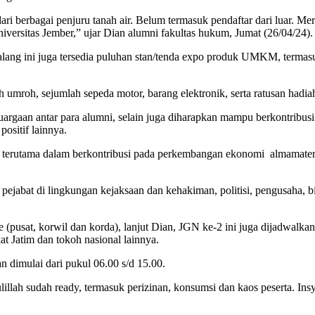
dari berbagai penjuru tanah air. Belum termasuk pendaftar dari luar. M
iversitas Jember,” ujar Dian alumni fakultas hukum, Jumat (26/04/24).
alang ini juga tersedia puluhan stan/tenda expo produk UMKM, termasu
h umroh, sejumlah sepeda motor, barang elektronik, serta ratusan hadia
uargaan antar para alumni, selain juga diharapkan mampu berkontribu
positif lainnya.
n, terutama dalam berkontribusi pada perkembangan ekonomi almamate
ejabat di lingkungan kejaksaan dan kehakiman, politisi, pengusaha, biro
e (pusat, korwil dan korda), lanjut Dian, JGN ke-2 ini juga dijadwalkan 
t Jatim dan tokoh nasional lainnya.
n dimulai dari pukul 06.00 s/d 15.00.
illah sudah ready, termasuk perizinan, konsumsi dan kaos peserta. I