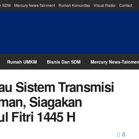
an SDM
Mercury News-Tainment
Rumah Komunitas
Visual Radio
Contact
Rumah UMKM
Bisnis Dan SDM
Mercury News-Tainmen
au Sistem Transmisi
Aman, Siagakan
l Fitri 1445 H
0