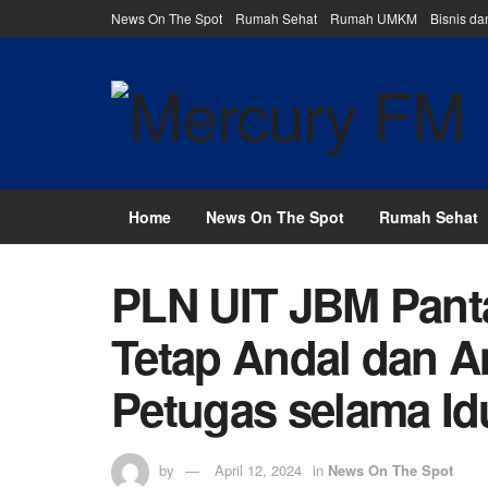
News On The Spot
Rumah Sehat
Rumah UMKM
Bisnis d
Home
News On The Spot
Rumah Sehat
PLN UIT JBM Pant
Tetap Andal dan 
Petugas selama Idu
by
April 12, 2024
in
News On The Spot