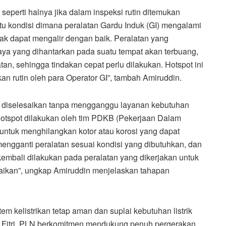
 seperti halnya jika dalam inspeksi rutin ditemukan
tu kondisi dimana peralatan Gardu Induk (GI) mengalami
dak dapat mengalir dengan baik. Peralatan yang
ya yang dihantarkan pada suatu tempat akan terbuang,
atan, sehingga tindakan cepat perlu dilakukan. Hotspot ini
kan rutin oleh para Operator GI”, tambah Amiruddin.
n diselesaikan tanpa mengganggu layanan kebutuhan
 hotspot dilakukan oleh tim PDKB (Pekerjaan Dalam
untuk menghilangkan kotor atau korosi yang dapat
 mengganti peralatan sesuai kondisi yang dibutuhkan, dan
 kembali dilakukan pada peralatan yang dikerjakan untuk
aikan”, ungkap Amiruddin menjelaskan tahapan
m kelistrikan tetap aman dan suplai kebutuhan listrik
l Fitri. PLN berkomitmen mendukung penuh pergerakan