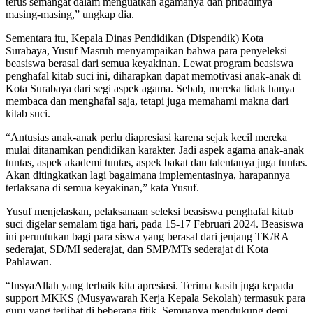
terus semangat dalam menguatkan agamanya dan pribadinya
masing-masing,” ungkap dia.
Sementara itu, Kepala Dinas Pendidikan (Dispendik) Kota
Surabaya, Yusuf Masruh menyampaikan bahwa para penyeleksi
beasiswa berasal dari semua keyakinan. Lewat program beasiswa
penghafal kitab suci ini, diharapkan dapat memotivasi anak-anak di
Kota Surabaya dari segi aspek agama. Sebab, mereka tidak hanya
membaca dan menghafal saja, tetapi juga memahami makna dari
kitab suci.
“Antusias anak-anak perlu diapresiasi karena sejak kecil mereka
mulai ditanamkan pendidikan karakter. Jadi aspek agama anak-anak
tuntas, aspek akademi tuntas, aspek bakat dan talentanya juga tuntas.
Akan ditingkatkan lagi bagaimana implementasinya, harapannya
terlaksana di semua keyakinan,” kata Yusuf.
Yusuf menjelaskan, pelaksanaan seleksi beasiswa penghafal kitab
suci digelar semalam tiga hari, pada 15-17 Februari 2024. Beasiswa
ini peruntukan bagi para siswa yang berasal dari jenjang TK/RA
sederajat, SD/MI sederajat, dan SMP/MTs sederajat di Kota
Pahlawan.
“InsyaAllah yang terbaik kita apresiasi. Terima kasih juga kepada
support MKKS (Musyawarah Kerja Kepala Sekolah) termasuk para
guru yang terlibat di beberapa titik. Semuanya mendukung demi