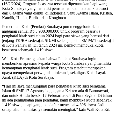
(16/2/2024). Program beasiswa tersebut diperuntukan bagi warga
Kota Surabaya yang memiliki pemahaman dan hafalan kitab suci
dari 6 agama yang diakui di Indonesia, yaitu Agama Islam, Kristen,
Katolik, Hindu, Budha, dan Konghucu.
Pemerintah Kota (Pemkot) Surabaya pun menggelontorkan
anggaran senilai Rp 3.908.000.000 untuk program beasiswa
penghafal kitab suci tahun 2024 bagi para siswa yang berasal dari
jenjang TK/RA sederajat, SD/MI sederajat, dan SMP/MTs sederajat
di Kota Pahlawan. Di tahun 2024 ini, pemkot membuka kuota
beasiswa sebanyak 1.419 siswa.
Wali Kota Eri mengatakan bahwa Pemkot Surabaya ingin
memberikan apresiasi kepada warga Kota Surabaya yang memiliki
kemampuan menghafal kitab suci. Program tersebut merupakan
upaya memperkuat perwujudan toleransi, sekaligus Kota Layak
Anak (KLA) di Kota Surabaya.
“Hari ini saya mengunjungi para penghafal kitab suci beragama
Islam di SMP 17 Agustus, bagi agama Kristen ada di Barunawati,
dan untuk Hindu besok, 17 Februari 2024 di Pura Segara. Di tahun
ini ada peningkatan para pendaftar, kami membuka kuota sebanyak
1.419 siswa, tetapi yang mendaftar mencapai 4.396 siswa. Jadi
setiap tahun, antusiasnya semakin meningkat,” kata Wali Kota Eri.