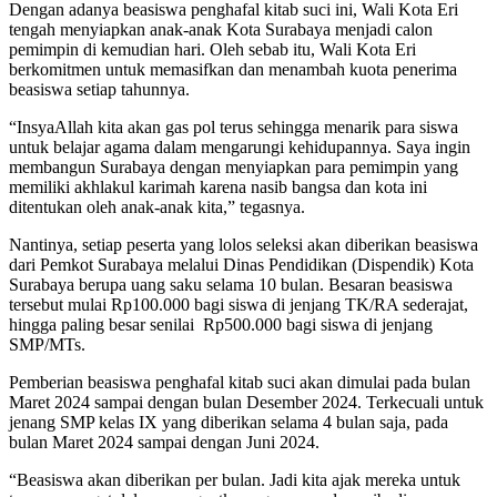
Dengan adanya beasiswa penghafal kitab suci ini, Wali Kota Eri
tengah menyiapkan anak-anak Kota Surabaya menjadi calon
pemimpin di kemudian hari. Oleh sebab itu, Wali Kota Eri
berkomitmen untuk memasifkan dan menambah kuota penerima
beasiswa setiap tahunnya.
“InsyaAllah kita akan gas pol terus sehingga menarik para siswa
untuk belajar agama dalam mengarungi kehidupannya. Saya ingin
membangun Surabaya dengan menyiapkan para pemimpin yang
memiliki akhlakul karimah karena nasib bangsa dan kota ini
ditentukan oleh anak-anak kita,” tegasnya.
Nantinya, setiap peserta yang lolos seleksi akan diberikan beasiswa
dari Pemkot Surabaya melalui Dinas Pendidikan (Dispendik) Kota
Surabaya berupa uang saku selama 10 bulan. Besaran beasiswa
tersebut mulai Rp100.000 bagi siswa di jenjang TK/RA sederajat,
hingga paling besar senilai Rp500.000 bagi siswa di jenjang
SMP/MTs.
Pemberian beasiswa penghafal kitab suci akan dimulai pada bulan
Maret 2024 sampai dengan bulan Desember 2024. Terkecuali untuk
jenang SMP kelas IX yang diberikan selama 4 bulan saja, pada
bulan Maret 2024 sampai dengan Juni 2024.
“Beasiswa akan diberikan per bulan. Jadi kita ajak mereka untuk