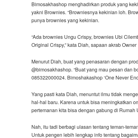
Bimosakhashop menghadirkan produk yang kekin
yakni Brownies. “Browniesnya kekinian loh. Bro
punya brownies yang kekinian.
“Ada brownies Ungu Crispy, brownies Ubi Cilemb
Original Crispy,” kata Diah, sapaan akrab Owner
Menurut Diah, buat yang penasaran dengan prod
@bimosakhashop. “Buat yang mau pesan dan bor
085322000024. Bimoshakashop ‘One Never Enou
Yang pasti kata Diah, menuntut ilmu tidak menge
hal-hal baru. Karena untuk bisa meningkatkan om
pertemanan kita bisa dengan gabung di Rumah 
Nah, itu tadi berbagi ulasan tentang teman-t
Untuk pengen lebih lengkap info tentang bagaima