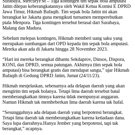
Surabaya, MercuryFM – Tiga kontingen tim sepak bola amputasi
Jatim dilepas keberangkatannya oleh Wakil Ketua Komisi E DPRD
Jawa Timur, Hikmah Bafaqih. Tim sepak bola Jatim ini akan
berangkat ke Jakarta guna mengikuti turnamen memperebutkan
piala Menpora. Tiga kontingen tersebut berasal dari Surabaya,
Malang dan Madura.
Sebelum melepas kontingen, Hikmah memberi uang saku yang
merupakan sumbangan dari OPD kepada tim sepak bola amputasi.
Mereka akan ada di Jakarta hingga 28 November 2023.
“Hari ini mereka berangkat dibantu Sekdaprov, Dinsos, Dispora,
KONI, dan DPRD, semua patungan. Akhirnya (tim sepak bola
amputasi) bisa berangkat gratis dan mendapat sangu,” ujar Hikmah
Bafaqih di Gedung DPRD Jatim, Jumat (24/11/23).
Hikmah menjelaskan, sebenarnya ada delapan daerah yang akan
mengirim tim sepak bolanya. Tetapi lima daerah tersebut batal
memberangkatkan timnya karena tidak mempunyai anggaran.
Namun Hikmah tak membeberkan lima daerah karena tak hafal.
“Sesungguhnya ada delapan daerah yang berpotensi berangkat.
Tetapi lima daerah tak memberangkatkan karena ketiadaan dana.
Saya lupa daerahnya.Hanya Jember yang berpotensi, tapi tak
berangkat,” ucapnya.