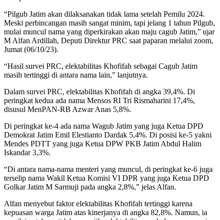
“Pilgub Jatim akan dilaksanakan tidak lama setelah Pemilu 2024.
Meski perbincangan masih sangat minim, tapi jelang 1 tahun Pilgub,
mulai muncul nama yang diperkirakan akan maju cagub Jatim,” ujar
M Alfan Ardillah, Deputi Direktur PRC saat paparan melalui zoom,
Jumat (06/10/23).
“Hasil survei PRC, elektabilitas Khofifah sebagai Cagub Jatim
masih tertinggi di antara nama lain,” lanjutnya.
Dalam survei PRC, elektabilitas Khofifah di angka 39,4%. Di
peringkat kedua ada nama Mensos RI Tri Rismaharini 17,4%,
disusul MenPAN-RB Azwar Anas 5,8%.
Di peringkat ke-4 ada nama Wagub Jatim yang juga Ketua DPD
Demokrat Jatim Emil Elestianto Dardak 5,4%. Di posisi ke-5 yakni
Mendes PDTT yang juga Ketua DPW PKB Jatim Abdul Halim
Iskandar 3,3%.
“Di antara nama-nama menteri yang muncul, di peringkat ke-6 juga
terselip nama Wakil Ketua Komisi VI DPR yang juga Ketua DPD
Golkar Jatim M Sarmuji pada angka 2,8%,” jelas Alfan.
Alfan menyebut faktor elektabilitas Khofifah tertinggi karena
kepuasan warga Jatim atas kinerjanya di angka 82,8%. Namun, ia