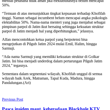
menilai petahana tidak aman jika elektabilitasnya belum mencapai
50%.
“Temuan di atas menunjukkan tingkat kepuasan terhadap Khofifah
tinggi. Namun sebagai incumbent belum mencapai angka psikologis
elektabilitas 50%. Nama-nama menteri yang juga menjabat sebagai
pimpinan parpol di Jatim ikut bersaing sehingga kekuatan struktur
parpol di Jatim menjadi hal yang diperhitungkan,” jelasnya.
Alfan mencontohkan ketua parpol yang berpotensi bisa
mengejutkan di Pilgub Jatim 2024 mulai Emil, Halim, hingga
Sarmuji.
“Ada nama Sarmuji yang memiliki kekuatan struktur di Golkar
Jatim. Ini bisa menjadi underdog dalam pertarungan Pilgub Jatim
2024,” tegasnya.
Sementara dalam segmentasi wilayah, Khofifah unggul di semua
wilayah baik Arek, Matraman, Tapal Kuda, Madura, hingga
Pandalungan.(Ari)
Previous Post
Pasca insiden maut, keberadaan Blackhole KTV