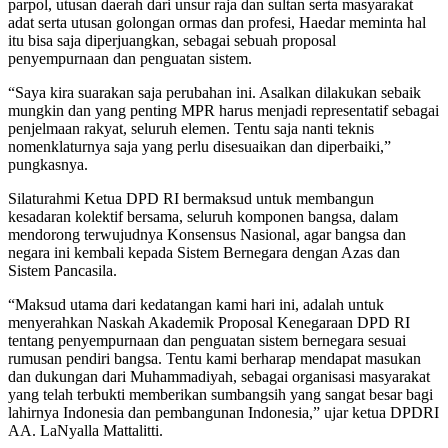
parpol, utusan daerah dari unsur raja dan sultan serta masyarakat
adat serta utusan golongan ormas dan profesi, Haedar meminta hal
itu bisa saja diperjuangkan, sebagai sebuah proposal
penyempurnaan dan penguatan sistem.
“Saya kira suarakan saja perubahan ini. Asalkan dilakukan sebaik
mungkin dan yang penting MPR harus menjadi representatif sebagai
penjelmaan rakyat, seluruh elemen. Tentu saja nanti teknis
nomenklaturnya saja yang perlu disesuaikan dan diperbaiki,”
pungkasnya.
Silaturahmi Ketua DPD RI bermaksud untuk membangun
kesadaran kolektif bersama, seluruh komponen bangsa, dalam
mendorong terwujudnya Konsensus Nasional, agar bangsa dan
negara ini kembali kepada Sistem Bernegara dengan Azas dan
Sistem Pancasila.
“Maksud utama dari kedatangan kami hari ini, adalah untuk
menyerahkan Naskah Akademik Proposal Kenegaraan DPD RI
tentang penyempurnaan dan penguatan sistem bernegara sesuai
rumusan pendiri bangsa. Tentu kami berharap mendapat masukan
dan dukungan dari Muhammadiyah, sebagai organisasi masyarakat
yang telah terbukti memberikan sumbangsih yang sangat besar bagi
lahirnya Indonesia dan pembangunan Indonesia,” ujar ketua DPDRI
AA. LaNyalla Mattalitti.