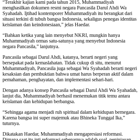
“Terakhir kajian kami pada tahun 2015, Muhammadiyah
menghasilkan dokumen resmi negara Pancasila Darul Ahdi Wa
Syahadah. Ijtihad kontemporer Muhammadiyah itu berangkat dari
situasi terkini di tubuh bangsa Indonesia, sekaligus penegas identitas
keislaman dan keindonesiaan,” jelas Haedar.
“Bahkan ketika yang lain menyebut NKRI, mungkin hanya
Muhammadiyah ormas satu-satunya yang menyebut Indonesia
negara Pancasila,” lanjutnya.
Pancasila sebagai Darul Ahdi, katanya, berarti negeri yang
bersepakat pada kemaslahatan. Tidak cukup di situ, menurut
Muhammadiyah, Pancasila juga sebagai Wa Syahadah berarti negeri
kesaksian dan pembuktian bahwa umat harus berperan aktif dalam
pemahaman, penghayatan, dan implementasi sehari-hari.
Dengan adanya konsep Pancasila sebagai Darul Ahdi Wa Syahadah,
lanjut dia, Muhammadiyah berhasil menemukan titik temu antara
keislaman dan kehidupan berbangsa.
“Sehingga agama menjadi ruh spiritual dalam kehidupan bernegara.
Karena bangsa ini super majemuk atau Bhineka Tunggal Ika,”
tuturnya.
Dikatakan Haedar, Muhammadiyah mengapresiasi reformasi.
Dimana saat itu inti reformasi sebenarnya adalah soal peninjauan