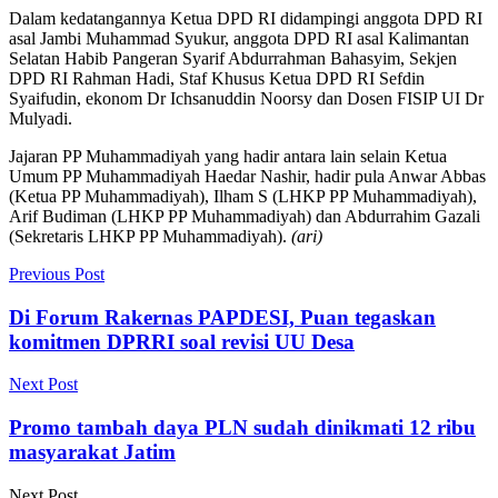
Dalam kedatangannya Ketua DPD RI didampingi anggota DPD RI
asal Jambi Muhammad Syukur, anggota DPD RI asal Kalimantan
Selatan Habib Pangeran Syarif Abdurrahman Bahasyim, Sekjen
DPD RI Rahman Hadi, Staf Khusus Ketua DPD RI Sefdin
Syaifudin, ekonom Dr Ichsanuddin Noorsy dan Dosen FISIP UI Dr
Mulyadi.
Jajaran PP Muhammadiyah yang hadir antara lain selain Ketua
Umum PP Muhammadiyah Haedar Nashir, hadir pula Anwar Abbas
(Ketua PP Muhammadiyah), Ilham S (LHKP PP Muhammadiyah),
Arif Budiman (LHKP PP Muhammadiyah) dan Abdurrahim Gazali
(Sekretaris LHKP PP Muhammadiyah).
(ari)
Previous Post
Di Forum Rakernas PAPDESI, Puan tegaskan
komitmen DPRRI soal revisi UU Desa
Next Post
Promo tambah daya PLN sudah dinikmati 12 ribu
masyarakat Jatim
Next Post