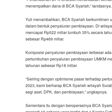
menempatkan dana di BCA Syariah,” tandasnya.
Yuli menambahkan, BCA Syariah berkomitmen u
dalam bentuk penyaluran pembiayaan. Di wilay
mencapai Rp522 miliar tumbuh 35% secara tahu
sebesar Rp469 miliar.
Komposisi penyaluran pembiayaan terbesar ada
pertumbuhan penyaluran pembiayaan UMKM memil
tahunan sebesar Rp18 miliar.
“Seiring dengan optimisme pasar terhadap pertu
2023, kami berharap BCA Syariah wilayah Suraba
segi aset, DPK, dan pembiayaan,” ungkapnya.
Sementara itu dengan beroperasinya BCA Syari
menjadi 19 cabang yang terdiri dari 1 Kantor C