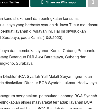
re on Twitter
Share on Whatsapp
an kondisi ekonomi dan peningkatan konsumsi
hususnya yang berbasis syariah di Jawa Timur mendasari
kuat layanan di wilayah ini. Hal ini diwujudkan
i Surabaya, pada Kamis (10/8/2023).
urabaya dan membuka layanan Kantor Cabang Pembantu
ratang Binangun RMI A-24 Baratajaya, Gubeng dan
ungkono, Surabaya.
en Direktur BCA Syariah Yuli Melati Suryaningrum dan
rta disaksikan Direktur BCA Syariah Lukman Hadiwijaya.
uryaningrum mengatakan, pembukaan cabang BCA Syariah
meningkatkan akses masyarakat terhadap layanan BCA
kan memperkuat bisnis BCA Syariah dalam penyaluran