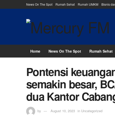
News On The Spot
Rumah Sehat
Rumah UMKM
Bisnis d
Home
News On The Spot
Rumah Sehat
Pontensi keuangan
semakin besar, BC
dua Kantor Cabang
by
August 10, 2023
in
Uncategorized