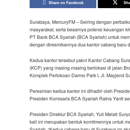
Share on Facebook
Sha
Surabaya, MercuryFM – Seiring dengan perbaik
masyarakat, serta besarnya potensi keuangan k
PT Bank BCA Syariah (BCA Syariah) untuk memper
dengan diresmikannya dua kantor cabang baru d
Kedua kantor tersebut yakni Kantor Cabang S
(KCP) yang masing-masing berlokasi di jalan B
Komplek Pertokoan Darmo Park I, JI. Mayjend S
Peresmian kedua kantor ini dihadiri oleh Presid
Presiden Komisaris BCA Syariah Ratna Yanti se
Presiden Direktur BCA Syariah, Yuli Melati S
kali ini merupakan bentuk komitmennya untuk 
Syariah. “Kedua cabang baru di Surabaya ini a