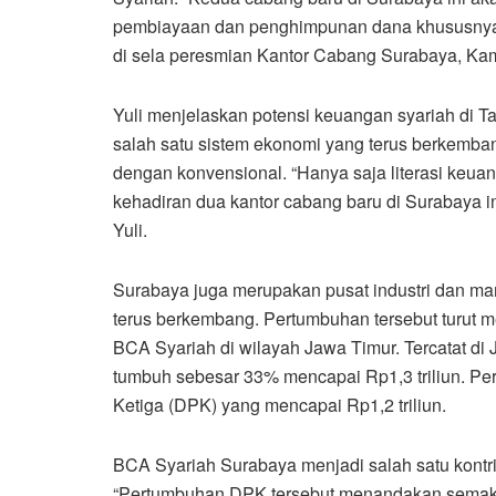
pembiayaan dan penghimpunan dana khususnya di
di sela peresmian Kantor Cabang Surabaya, Kam
Yuli menjelaskan potensi keuangan syariah di T
salah satu sistem ekonomi yang terus berkemba
dengan konvensional. “Hanya saja literasi keuan
kehadiran dua kantor cabang baru di Surabaya in
Yuli.
Surabaya juga merupakan pusat industri dan ma
terus berkembang. Pertumbuhan tersebut turut 
BCA Syariah di wilayah Jawa Timur. Tercatat di
tumbuh sebesar 33% mencapai Rp1,3 triliun. P
Ketiga (DPK) yang mencapai Rp1,2 triliun.
BCA Syariah Surabaya menjadi salah satu kontr
“Pertumbuhan DPK tersebut menandakan semak