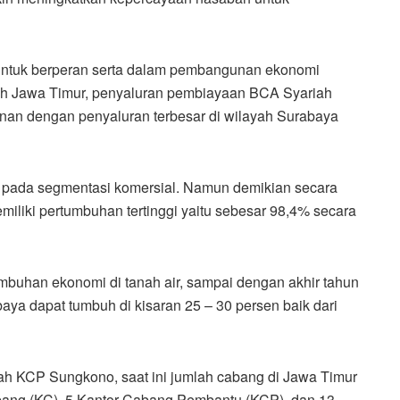
ntuk berperan serta dalam pembangunan ekonomi
ah Jawa Timur, penyaluran pembiayaan BCA Syariah
nan dengan penyaluran terbesar di wilayah Surabaya
 pada segmentasi komersial. Namun demikian secara
iki pertumbuhan tertinggi yaitu sebesar 98,4% secara
mbuhan ekonomi di tanah air, sampai dengan akhir tahun
ya dapat tumbuh di kisaran 25 – 30 persen baik dari
ah KCP Sungkono, saat ini jumlah cabang di Jawa Timur
abang (KC), 5 Kantor Cabang Pembantu (KCP), dan 13