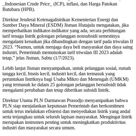
_Indonesian Crude Price_ (ICP), inflasi, dan Harga Patokan
Batubara (HPB).
Direktur Jenderal Ketenagalistrikan Kementerian Energi dan
Sumber Daya Mineral (ESDM) Jisman Hutajulu mengatakan, jika
memperhatikan indikator-indikator yang ada, secara perhitungan
tarif tenaga listrik golongan pelanggan nonsubsidi semestinya
mengalami kenaikan jika dibandingkan dengan tarif pada triwulan II
2023. “Namun, untuk menjaga daya beli masyarakat dan daya saing
industri, Pemerintah memutuskan tarif triwulan III 2023 adalah
tetap,” jelas Jisman, Sabtu (1/7/2023).
Lebih lanjut Jisman menyampaikan, untuk pelanggan sosial, rumah
tangga kecil, bisnis kecil, industri kecil, dan termasuk yang
peruntukan listriknya bagi Usaha Mikro dan Menengah (UMKM)
yang termasuk ke dalam 25 golongan pelanggan bersubsidi tidak
mengalami perubahan dan tetap diberikan subsidi listrik.
Direktur Utama PLN Darmawan Prasodjo menyampaikan bahwa
PLN siap menjalankan keputusan Pemerintah dan berkomitmen
untuk terus melalukan efisiensi dan menyediakan listrik yang andal
serta terjangkau untuk seluruh lapisan masyarakat. Mengingat listrik
merupakan instrumen penting untuk meningkatkan produktivitas
industri dan masyarakat secara umum.