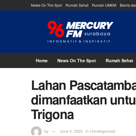
News On The Spot
Rumah Sehat
Rumah UMKM
Bisnis d
Home
News On The Spot
Rumah Sehat
Lahan Pascatamba
dimanfaatkan unt
Trigona
by
June 5, 2023
in
Uncategorized