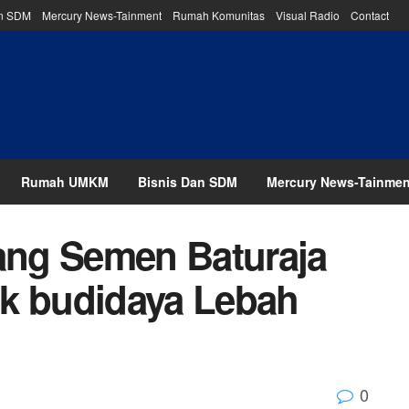
an SDM
Mercury News-Tainment
Rumah Komunitas
Visual Radio
Contact
Rumah UMKM
Bisnis Dan SDM
Mercury News-Tainmen
ng Semen Baturaja
uk budidaya Lebah
0