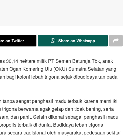
re on Twitter
Share on Whatsapp
s 30,14 hektare milik PT Semen Baturaja Tbk, anak
paten Ogan Komering Ulu (OKU) Sumatra Selatan yang
mah bagi koloni lebah trigona sejak dibudidayakan pada
 tanpa sengat penghasil madu terbaik karena memiliki
u trigona berwarna agak gelap dan tidak bening, serta
sam, dan pahit. Selain dikenal sebagai penghasil madu
ropolis terbaik di dunia. Budidaya lebah trigona
ara secara tradisional oleh masyarakat pedesaan sekitar