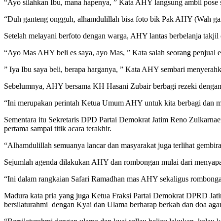
“Ayo silahkan Ibu, mana hapenya, ” Kata AHY langsung ambil pose 
“Duh ganteng ongguh, alhamdulillah bisa foto bik Pak AHY (Wah gan
Setelah melayani berfoto dengan warga, AHY lantas berbelanja ta
“Ayo Mas AHY beli es saya, ayo Mas, ” Kata salah seorang penjual es
” Iya Ibu saya beli, berapa harganya, ” Kata AHY sembari menyer
Sebelumnya, AHY bersama KH Hasani Zubair berbagi rezeki dengan 
“Ini merupakan perintah Ketua Umum AHY untuk kita berbagi dan me
Sementara itu Sekretaris DPD Partai Demokrat Jatim Reno Zulkarnae
pertama sampai titik acara terakhir.
“Alhamdulillah semuanya lancar dan masyarakat juga terlihat gembi
Sejumlah agenda dilakukan AHY dan rombongan mulai dari menyapa m
“Ini dalam rangkaian Safari Ramadhan mas AHY sekaligus rombonga
Madura kata pria yang juga Ketua Fraksi Partai Demokrat DPRD Jat
bersilaturahmi dengan Kyai dan Ulama berharap berkah dan doa aga