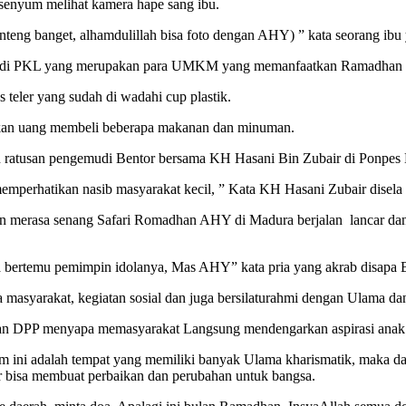
senyum melihat kamera hape sang ibu.
teng banget, alhamdulillah bisa foto dengan AHY) ” kata seorang ib
kjil di PKL yang merupakan para UMKM yang memanfaatkan Ramadhan u
 teler yang sudah di wadahi cup plastik.
ahkan uang membeli beberapa makanan dan minuman.
ratusan pengemudi Bentor bersama KH Hasani Bin Zubair di Ponpes 
mperhatikan nasib masyarakat kecil, ” Kata KH Hasani Zubair disel
n merasa senang Safari Romadhan AHY di Madura berjalan lancar dan 
ra bertemu pemimpin idolanya, Mas AHY” kata pria yang akrab disapa
asyarakat, kegiatan sosial dan juga bersilaturahmi dengan Ulama da
n DPP menyapa memasyarakat Langsung mendengarkan aspirasi anak mu
im ini adalah tempat yang memiliki banyak Ulama kharismatik, maka d
r bisa membuat perbaikan dan perubahan untuk bangsa.