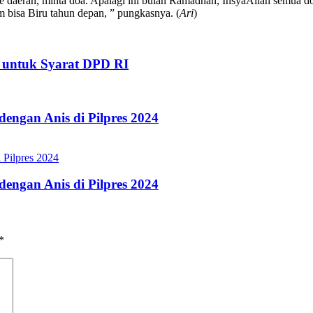
ke daerah, minta doa. Apalagi ini bulan Ramadhan, InsyaAllah semua do
 bisa Biru tahun depan, ” pungkasnya. (
Ari
)
n untuk Syarat DPD RI
ngan Anis di Pilpres 2024
ngan Anis di Pilpres 2024
*