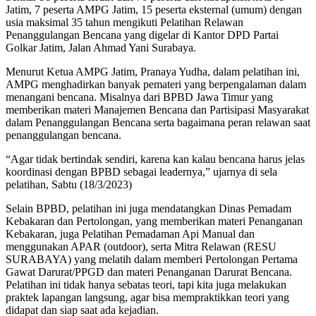
Jatim, 7 peserta AMPG Jatim, 15 peserta eksternal (umum) dengan
usia maksimal 35 tahun mengikuti Pelatihan Relawan
Penanggulangan Bencana yang digelar di Kantor DPD Partai
Golkar Jatim, Jalan Ahmad Yani Surabaya.
Menurut Ketua AMPG Jatim, Pranaya Yudha, dalam pelatihan ini,
AMPG menghadirkan banyak pemateri yang berpengalaman dalam
menangani bencana. Misalnya dari BPBD Jawa Timur yang
memberikan materi Manajemen Bencana dan Partisipasi Masyarakat
dalam Penanggulangan Bencana serta bagaimana peran relawan saat
penanggulangan bencana.
“Agar tidak bertindak sendiri, karena kan kalau bencana harus jelas
koordinasi dengan BPBD sebagai leadernya,” ujarnya di sela
pelatihan, Sabtu (18/3/2023)
Selain BPBD, pelatihan ini juga mendatangkan Dinas Pemadam
Kebakaran dan Pertolongan, yang memberikan materi Penanganan
Kebakaran, juga Pelatihan Pemadaman Api Manual dan
menggunakan APAR (outdoor), serta Mitra Relawan (RESU
SURABAYA) yang melatih dalam memberi Pertolongan Pertama
Gawat Darurat/PPGD dan materi Penanganan Darurat Bencana.
Pelatihan ini tidak hanya sebatas teori, tapi kita juga melakukan
praktek lapangan langsung, agar bisa mempraktikkan teori yang
didapat dan siap saat ada kejadian.