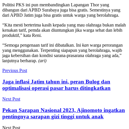
Politisi PKS ini pun membandingkan Lapangan Thor yang
dibangun dari APBD Surabaya juga bisa gratis. Semestinya yang
dari APBD Jatim juga bisa gratis untuk warga yang berolahraga.
“Kita mesti berterima kasih kepada yang mau olahraga bukan malah
kenakan tarif, pemda akan diuntungkan jika warga sehat dan lebih
produktif,” kata Reni.
“Semoga pengenaan tarif ini dibatalkan. Ini
kan
warga perorangan
yang menggunakan. Terpenting siapapun yang berolahraga, wajib
jaga kebersihan dan kondisi sarana-prasarana olahraga yang ada,”
lanjutnya berharap.
(ari)
Previous Post
Jaga inflasi Jatim tahun ini, peran Bulog dan
optimalisasi operasi pasar harus ditingkatkan
Next Post
Pekan Sarapan Nasional 2023, Ajinomoto ingatkan
pentingnya sarapan gizi tinggi untuk anak
Next Post