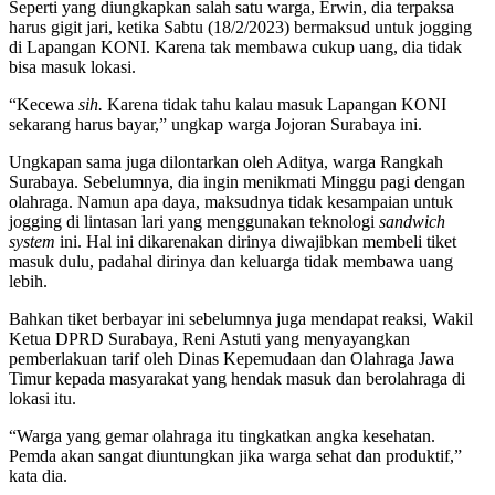
Seperti yang diungkapkan salah satu warga, Erwin, dia terpaksa
harus gigit jari, ketika Sabtu (18/2/2023) bermaksud untuk jogging
di Lapangan KONI. Karena tak membawa cukup uang, dia tidak
bisa masuk lokasi.
“Kecewa
sih.
Karena tidak tahu kalau masuk Lapangan KONI
sekarang harus bayar,” ungkap warga Jojoran Surabaya ini.
Ungkapan sama juga dilontarkan oleh Aditya, warga Rangkah
Surabaya. Sebelumnya, dia ingin menikmati Minggu pagi dengan
olahraga. Namun apa daya, maksudnya tidak kesampaian untuk
jogging di lintasan lari yang menggunakan teknologi
sandwich
system
ini. Hal ini dikarenakan dirinya diwajibkan membeli tiket
masuk dulu, padahal dirinya dan keluarga tidak membawa uang
lebih.
Bahkan tiket berbayar ini sebelumnya juga mendapat reaksi, Wakil
Ketua DPRD Surabaya, Reni Astuti yang menyayangkan
pemberlakuan tarif oleh Dinas Kepemudaan dan Olahraga Jawa
Timur kepada masyarakat yang hendak masuk dan berolahraga di
lokasi itu.
“Warga yang gemar olahraga itu tingkatkan angka kesehatan.
Pemda akan sangat diuntungkan jika warga sehat dan produktif,”
kata dia.