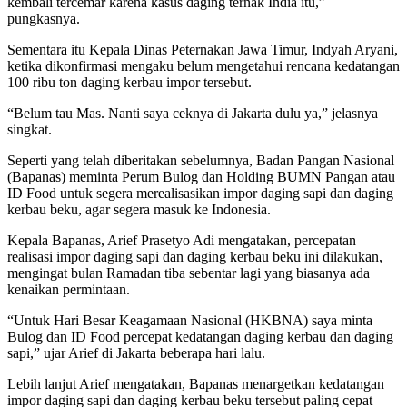
kembali tercemar karena kasus daging ternak India itu,”
pungkasnya.
Sementara itu Kepala Dinas Peternakan Jawa Timur, Indyah Aryani,
ketika dikonfirmasi mengaku belum mengetahui rencana kedatangan
100 ribu ton daging kerbau impor tersebut.
“Belum tau Mas. Nanti saya ceknya di Jakarta dulu ya,” jelasnya
singkat.
Seperti yang telah diberitakan sebelumnya, Badan Pangan Nasional
(Bapanas) meminta Perum Bulog dan Holding BUMN Pangan atau
ID Food untuk segera merealisasikan impor daging sapi dan daging
kerbau beku, agar segera masuk ke Indonesia.
Kepala Bapanas, Arief Prasetyo Adi mengatakan, percepatan
realisasi impor daging sapi dan daging kerbau beku ini dilakukan,
mengingat bulan Ramadan tiba sebentar lagi yang biasanya ada
kenaikan permintaan.
“Untuk Hari Besar Keagamaan Nasional (HKBNA) saya minta
Bulog dan ID Food percepat kedatangan daging kerbau dan daging
sapi,” ujar Arief di Jakarta beberapa hari lalu.
Lebih lanjut Arief mengatakan, Bapanas menargetkan kedatangan
impor daging sapi dan daging kerbau beku tersebut paling cepat